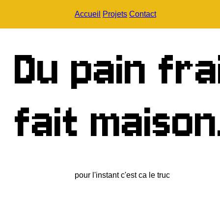
Accueil
Projets
Contact
D
u
p
a
i
n
f
r
a
f
a
i
t
m
a
i
s
o
n
pour l'instant c'est ca le truc